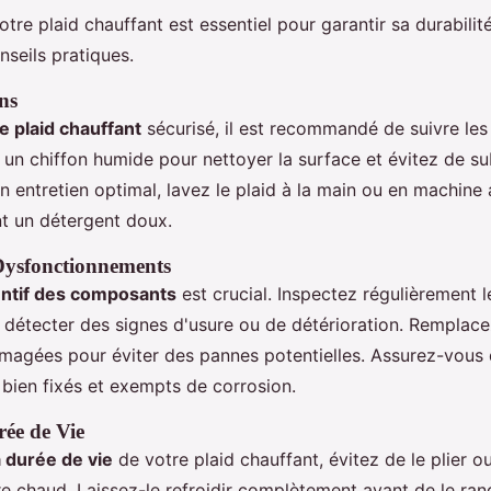
tre plaid chauffant est essentiel pour garantir sa durabilité
nseils pratiques.
ns
e plaid chauffant
sécurisé, il est recommandé de suivre les
ez un chiffon humide pour nettoyer la surface et évitez de s
un entretien optimal, lavez le plaid à la main ou en machine
ant un détergent doux.
Dysfonctionnements
entif des composants
est crucial. Inspectez régulièrement l
 détecter des signes d'usure ou de détérioration. Rempla
magées pour éviter des pannes potentielles. Assurez-vous 
bien fixés et exempts de corrosion.
rée de Vie
a durée de vie
de votre plaid chauffant, évitez de le plier o
ore chaud. Laissez-le refroidir complètement avant de le ra