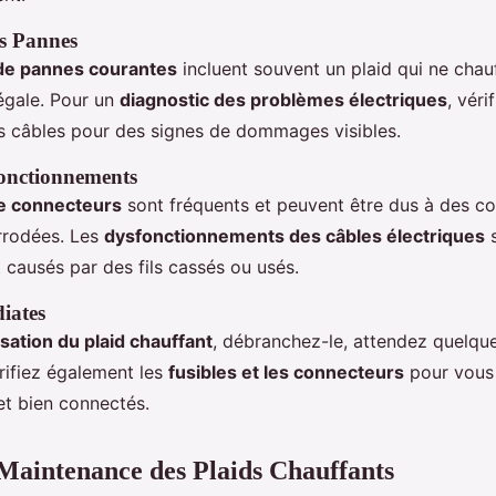
es Pannes
e pannes courantes
incluent souvent un plaid qui ne chau
égale. Pour un
diagnostic des problèmes électriques
, véri
s câbles pour des signes de dommages visibles.
onctionnements
e connecteurs
sont fréquents et peuvent être dus à des c
rrodées. Les
dysfonctionnements des câbles électriques
s
 causés par des fils cassés ou usés.
iates
lisation du plaid chauffant
, débranchez-le, attendez quelque
rifiez également les
fusibles et les connecteurs
pour vous 
et bien connectés.
 Maintenance des Plaids Chauffants