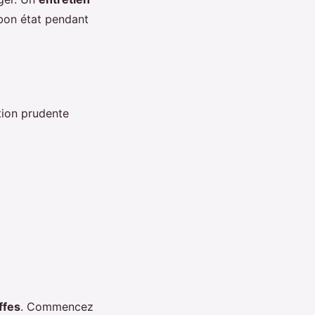
 bon état pendant
ation prudente
ffes
. Commencez