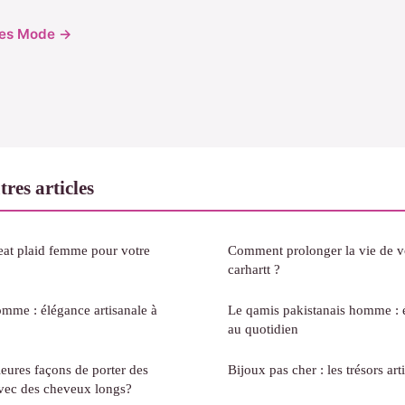
cles Mode →
es articles
eat plaid femme pour votre
Comment prolonger la vie de v
carhartt ?
omme : élégance artisanale à
Le qamis pakistanais homme : é
au quotidien
leures façons de porter des
Bijoux pas cher : les trésors a
vec des cheveux longs?