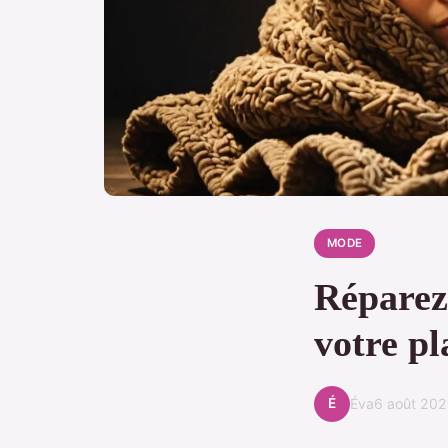
MODE
Réparez
votre p
É
Éva
6 août 20