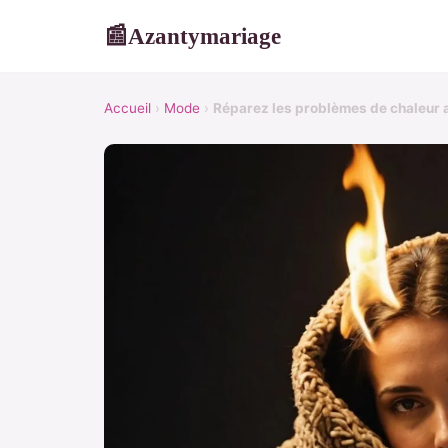
Azantymariage
📰
Accueil
›
Mode
›
Réparez les problèmes de chaleur 