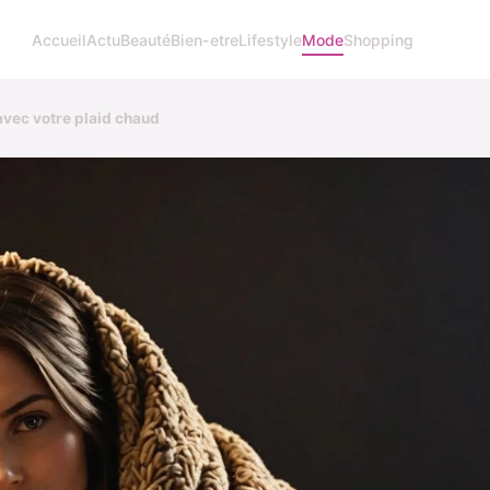
Accueil
Actu
Beauté
Bien-etre
Lifestyle
Mode
Shopping
avec votre plaid chaud