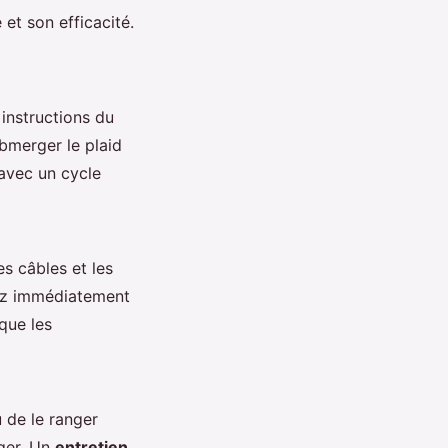
 et son efficacité.
 instructions du
ubmerger le plaid
 avec un cycle
es câbles et les
cez immédiatement
que les
u de le ranger
nger. Un
entretien